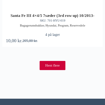
Santa Fe III 4×4/5 7sæder (3rd row up) 10/2013-
SKU: 701-HYU-019
Bagagerumsbakker
,
Hyundai
,
Program
,
Reservedele
4 på lager
10,00
kr.
205,00
kr.
Hent flere