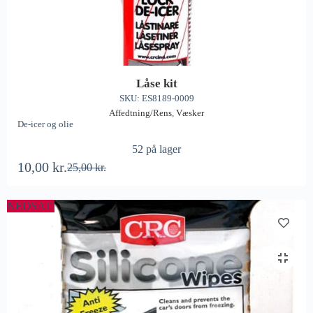
Låse kit
SKU: ES8189-0009
Affedtning/Rens
,
Væsker
De-icer og olie
52 på lager
10,00
kr.
25,00
kr.
NEDSAT!