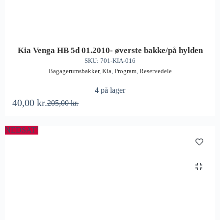
Kia Venga HB 5d 01.2010- øverste bakke/på hylden
SKU: 701-KIA-016
Bagagerumsbakker
,
Kia
,
Program
,
Reservedele
4 på lager
40,00
kr.
205,00
kr.
NEDSAT!