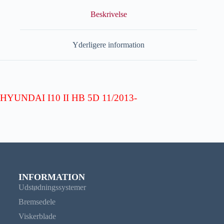
Beskrivelse
Yderligere information
HYUNDAI I10 II HB 5D 11/2013-
INFORMATION
Udstødningssystemer
Bremsedele
Viskerblade