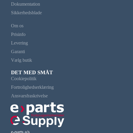
Dokumentation
Sikkerhedsblade
Om os
Prisinfo
Levering
Garanti
Vælg butik
DET MED SMÅT
Cookiepolitik
Fortrolighedserklæring
Ansvarsfraskrivelse
e-parts a/s