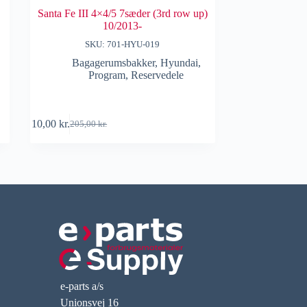
Santa Fe III 4×4/5 7sæder (3rd row up)
10/2013-
SKU: 701-HYU-019
Bagagerumsbakker
,
Hyundai
,
Program
,
Reservedele
10,00
kr.
205,00
kr.
e-parts a/s
Unionsvej 16