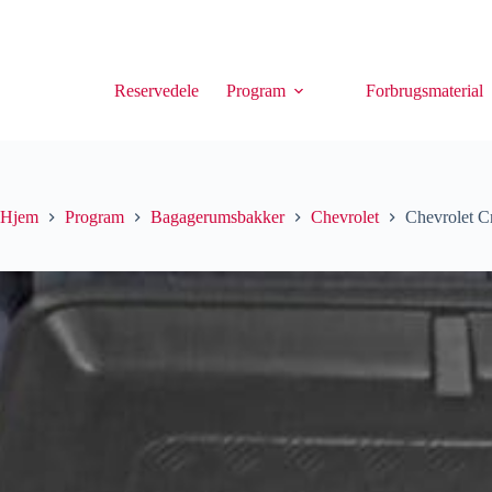
Reservedele
Program
Forbrugsmaterial
Hjem
Program
Bagagerumsbakker
Chevrolet
Chevrolet C