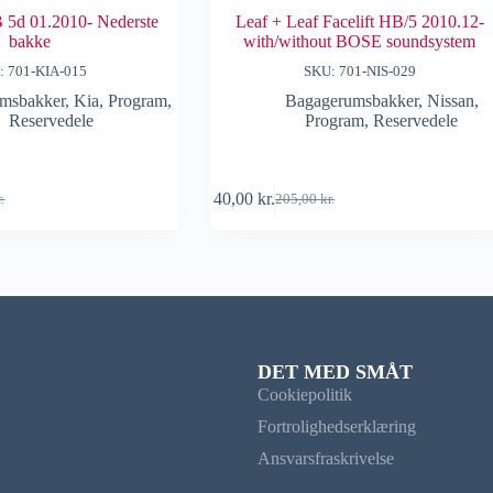
 5d 01.2010- Nederste
Leaf + Leaf Facelift HB/5 2010.12-
bakke
with/without BOSE soundsystem
: 701-KIA-015
SKU: 701-NIS-029
msbakker
,
Kia
,
Program
,
Bagagerumsbakker
,
Nissan
,
Reservedele
Program
,
Reservedele
40,00
kr.
r.
205,00
kr.
DET MED SMÅT
Cookiepolitik
Fortrolighedserklæring
Ansvarsfraskrivelse