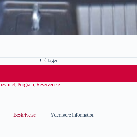
9 på lager
hevrolet
,
Program
,
Reservedele
Beskrivelse
Yderligere information