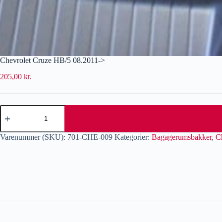
Chevrolet Cruze HB/5 08.2011->
205,00
kr.
Varenummer (SKU):
701-CHE-009
Kategorier:
Bagagerumsbakker
,
C