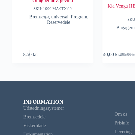
Omløber udv. gevind
Kia Venga HB
SKU: 1000 MA 0TX 99
Bremserør, universal
,
Program
,
SKU
Reservedele
Bagageru
18,50
kr.
40,00
kr.
205,00
k
INFORMATION
Udstødningssystemer
Om os
Bremsedele
Prisinfo
Viskerblade
Levering
Dokumentation