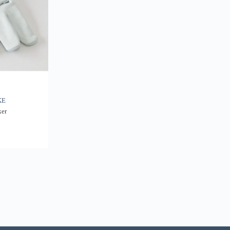
KE
ker