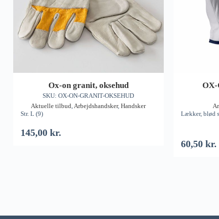
Ox-on granit, oksehud
OX-
SKU: OX-ON-GRANIT-OKSEHUD
Aktuelle tilbud
,
Arbejdshandsker
,
Handsker
Ar
Str. L (9)
Lækker, blød 
145,00
kr.
60,50
kr.