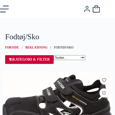
Fodtøj/Sko
FORSIDE
/
BEKLÆDNING
/ FODTØJ/SKO
KATEGORI & FILTER