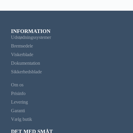
INFORMATION
Udstødningssystemer
Bremsedele
Viskerblade
Dokumentation
Sikkerhedsblade
Om os
Prisinfo
Levering
Garanti
Vælg butik
DET MED SMÅT