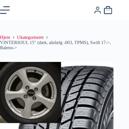
Hjem
Ukategoriseret
VINTERHJUL 15″ (dæk, alufælg -003, TPMS), Swift 17->,
Baleno->