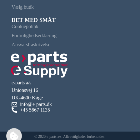
Vælg butik
DET MED SMÅT
Cookiepolitik
Fortrolighedserklæring
Ansvarsfraskrivelse
e-parts a/s
Unionsvej 16
DK-4600 Køge
info@e-parts.dk
+45 5667 1135
© 2026 e-parts a/s. Alle rettigheder forbeholdes.