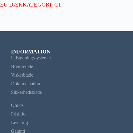
EU DÆKKATEGORI: C1
INFORMATION
Udstødningssystemer
Bremsedele
Viskerblade
Dokumentation
Sikkerhedsblade
Om os
Prisinfo
Levering
Garanti