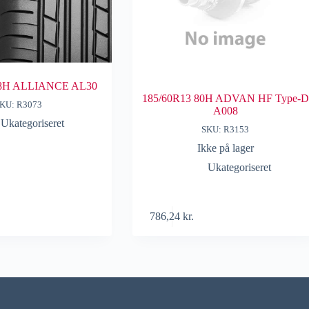
88H ALLIANCE AL30
185/60R13 80H ADVAN HF Type-D
KU: R3073
A008
Ukategoriseret
SKU: R3153
Ikke på lager
Ukategoriseret
786,24
kr.