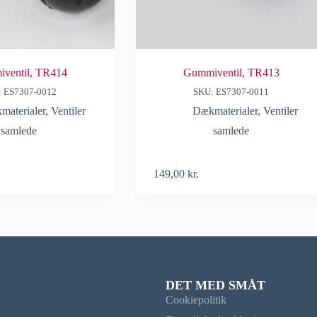
ventil, TR414
Gummiventil, TR413
: ES7307-0012
SKU: ES7307-0011
materialer
,
Ventiler
Dækmaterialer
,
Ventiler
samlede
samlede
149,00
kr.
DET MED SMÅT
Cookiepolitik