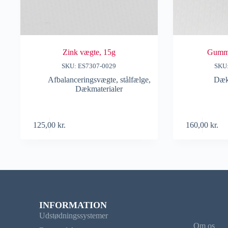
Zink vægte, 15g
Gummi
SKU: ES7307-0029
SKU
Afbalanceringsvægte, stålfælge
,
Dæk
Dækmaterialer
125,00
kr.
160,00
kr.
INFORMATION
Udstødningssystemer
Om os