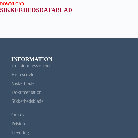
DOWNLOAD
SIKKERHEDSDATABLAD
INFORMATION
Udstødningssystemer
Bremsedele
Viskerblade
Dokumentation
Sikkerhedsblade
Om os
Prisinfo
Levering