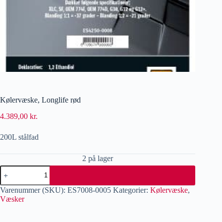
Kølervæske, Longlife rød
4.389,00
kr.
200L stålfad
2 på lager
Varenummer (SKU):
ES7008-0005
Kategorier:
Kølervæske
,
Væsker