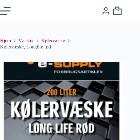
Hjem
Væsker
Kølervæske
Kølervæske, Longlife rød