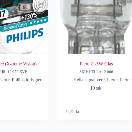
re (X-treme Vision)
Pære 21/5W Glas
PHIL 12 972 XVP
SKU: HELLA 12 066
Pærer
,
Philips forlygter
Hella signalpære
,
Pærer
,
Pærer
10 stk.
9,75
kr.