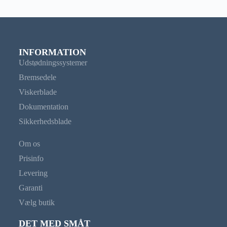
INFORMATION
Udstødningssystemer
Bremsedele
Viskerblade
Dokumentation
Sikkerhedsblade
Om os
Prisinfo
Levering
Garanti
Vælg butik
DET MED SMÅT