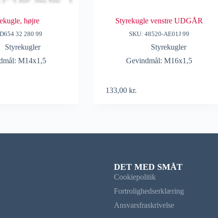
ekugle, højre
Styrekugle venstre UDGÅR
D654 32 280 99
SKU: 48520-AE01J 99
Styrekugler
Styrekugler
dmål: M14x1,5
Gevindmål: M16x1,5
133,00
kr.
DET MED SMÅT
Cookiepolitik
Fortrolighedserklæring
Ansvarsfraskrivelse