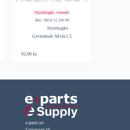
Styrekugle, venstre
SKU: D654 32 290 99
Styrekugler
Gevindmål: M14x1,5
92,00
kr.
e-parts a/s
Unionsvej 16