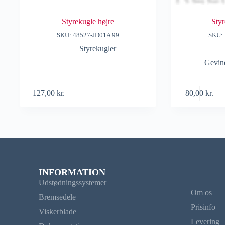
Styrekugle højre
Styr
SKU: 48527-JD01A 99
SKU: 
Styrekugler
Gevin
127,00
kr.
80,00
kr.
INFORMATION
Udstødningssystemer
Om os
Bremsedele
Prisinfo
Viskerblade
Levering