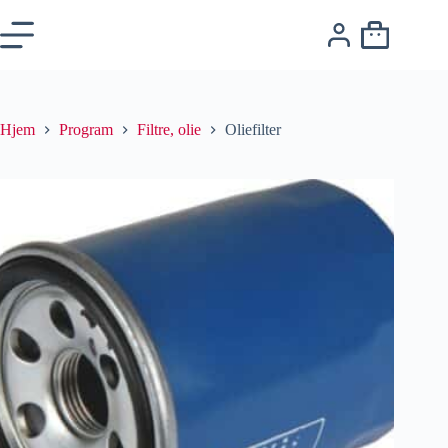
Hjem
Program
Filtre, olie
Oliefilter