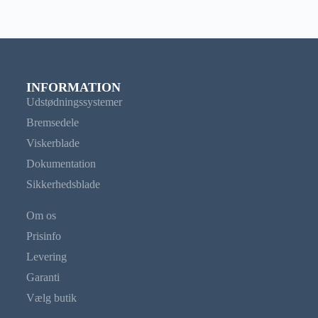
INFORMATION
Udstødningssystemer
Bremsedele
Viskerblade
Dokumentation
Sikkerhedsblade
Om os
Prisinfo
Levering
Garanti
Vælg butik