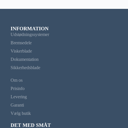
INFORMATION
Udstødningssystemer
Bremsedele
Viskerblade
Dokumentation
Sikkerhedsblade
Om os
Prisinfo
Levering
Garanti
Vælg butik
DET MED SMÅT