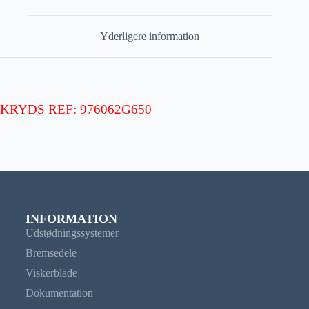
Yderligere information
KRYDS REF: 976062G650
INFORMATION
Udstødningssystemer
Bremsedele
Viskerblade
Dokumentation