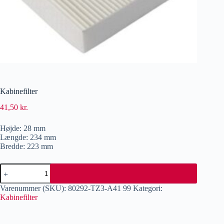
Kabinefilter
41,50
kr.
Højde: 28 mm
Længde: 234 mm
Bredde: 223 mm
Varenummer (SKU):
80292-TZ3-A41 99
Kategori:
Kabinefilter