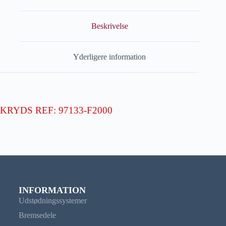
Beskrivelse
Yderligere information
KRYDS REF: 97133-F2000
INFORMATION
Udstødningssystemer
Bremsedele