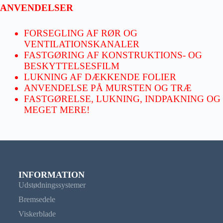
ANVENDELSER
FORSEGLING AF RØR OG
VENTILATIONSKANALER
FASTGØRING AF KONSTRUKTIONS- OG
BESKYTTELSESFILM
LUKNING AF DÆKKENDE FOLIER
ANVENDELSE PÅ MURSTEN OG TRÆ
FASTGØRELSE, LUKNING, INDPAKNING OG
MEGET MERE!
INFORMATION
Udstødningssystemer
Bremsedele
Viskerblade