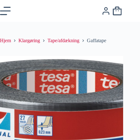
Hjem
Klargøring
Tape/afdækning
Gaffatape