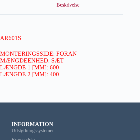
Beskrivelse
AR601S
MONTERINGSSIDE: FORAN
MÆNGDEENHED: SÆT
LÆNGDE 1 [MM]: 600
LÆNGDE 2 [MM]: 400
INFORMATION
Udstødningssystemer
Bremsedele