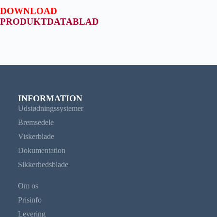
DOWNLOAD
PRODUKTDATABLAD
INFORMATION
Udstødningssystemer
Bremsedele
Viskerblade
Dokumentation
Sikkerhedsblade
Om os
Prisinfo
Levering