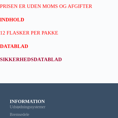
PRISEN ER UDEN MOMS OG AFGIFTER
INDHOLD
12 FLASKER PER PAKKE
DATABLAD
SIKKERHEDSDATABLAD
INFORMATION
Udstødningssystemer
Bremsedele