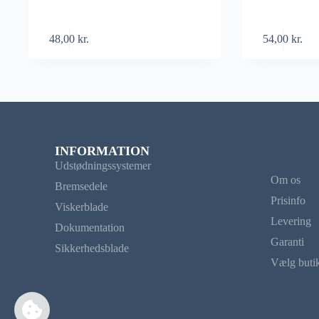
48,00
kr.
54,00
kr.
INFORMATION
Udstødningssystemer
Om os
Bremsedele
Prisinfo
Viskerblade
Levering
Dokumentation
Garanti
Sikkerhedsblade
Vælg buti