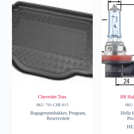
Chevrolet Trax
H8 Ha
SKU: 701-CHE-015
SKU:
Bagagerumsbakker
,
Program
,
Hella f
Reservedele
Pr
HE