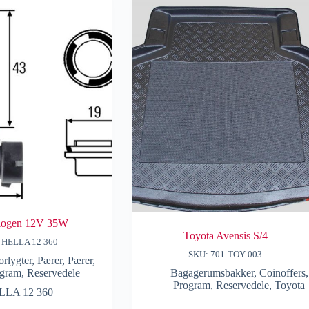
logen 12V 35W
Toyota Avensis S/4
 HELLA 12 360
SKU: 701-TOY-003
orlygter
,
Pærer
,
Pærer
,
ogram
,
Reservedele
Bagagerumsbakker
,
Coinoffers
,
Program
,
Reservedele
,
Toyota
LLA 12 360