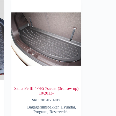
Santa Fe III 4×4/5 7sæder (3rd row up)
10/2013-
SKU: 701-HYU-019
Bagagerumsbakker
,
Hyundai
,
Program
,
Reservedele