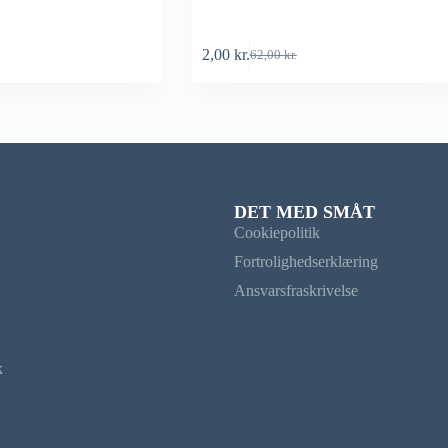
2,00
kr.
62,00
kr.
DET MED SMÅT
Cookiepolitik
Fortrolighedserklæring
Ansvarsfraskrivelse
k