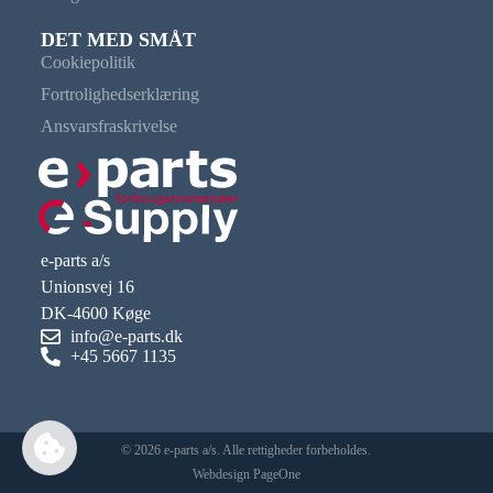
DET MED SMÅT
Cookiepolitik
Fortrolighedserklæring
Ansvarsfraskrivelse
e-parts a/s
Unionsvej 16
DK-4600 Køge
info@e-parts.dk
+45 5667 1135
© 2026 e-parts a/s. Alle rettigheder forbeholdes.
Webdesign PageOne