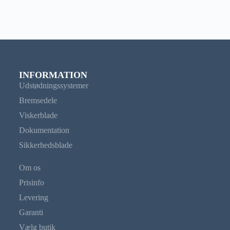
INFORMATION
Udstødningssystemer
Bremsedele
Viskerblade
Dokumentation
Sikkerhedsblade
Om os
Prisinfo
Levering
Garanti
Vælg butik