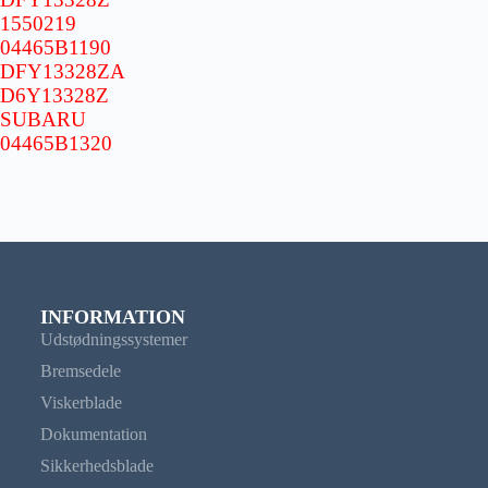
1550219
04465B1190
DFY13328ZA
D6Y13328Z
SUBARU
04465B1320
INFORMATION
Udstødningssystemer
Bremsedele
Viskerblade
Dokumentation
Sikkerhedsblade