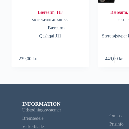
Bærearm, HF
Bærearm,
SKU: 54500 4EA0B 99
SKU: 
Bærearm
Qashqai J11
Styretøjstype:
239,00
kr.
449,00
kr.
INFORMATION
Udstødningssystemer
Om os
Bremsedele
Prisinfo
Viskerblade