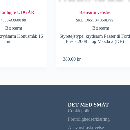
 for højre UDGÅR
Bærearm venstre
54500-AX600 99
SKU: D651 34 350D 99
Bærearm
Bærearm
 krydsarm Konusmål: 16
Styretøjstype: krydsarm Passer til For
mm
Fiesta 2008 – og Mazda 2 (DE)
380,00
kr.
DET MED SMÅT
Cookiepolitik
Fortrolighedserklæring
Ansvarsfraskrivelse