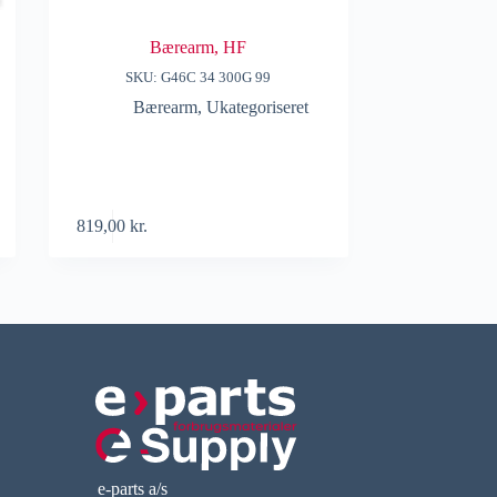
Bærearm, HF
SKU: G46C 34 300G 99
Bærearm
,
Ukategoriseret
d
819,00
kr.
e-parts a/s