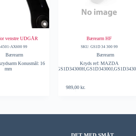
for venstre UDGÅR
Bærearm HF
54501-AX600 99
SKU: GS1D 34 300 99
Bærearm
Bærearm
 krydsarm Konusmål: 16
Kryds ref: MAZDA
mm
GS1D34300G,GS1D34300H,GS1D34300J,GS1D343
989,00
kr.
DET MED SMÅT