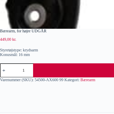
Bærearm, for højre UDGÅR
449,00
kr.
Styretøjstype: krydsarm
Konusmål: 16 mm
Varenummer (SKU):
54500-AX600 99
Kategori:
Bærearm