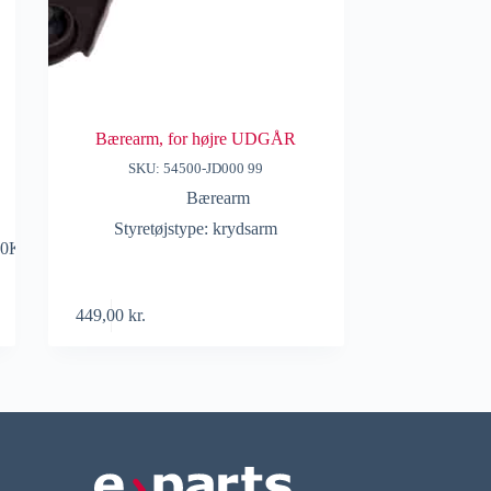
Bærearm, for højre UDGÅR
SKU: 54500-JD000 99
Bærearm
Styretøjstype: krydsarm
00K,GS1D34300L
449,00
kr.