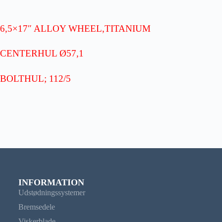
6,5×17″ ALLOY WHEEL,TITANIUM
CENTERHUL Ø57,1
BOLTHUL; 112/5
INFORMATION
Udstødningssystemer
Bremsedele
Viskerblade