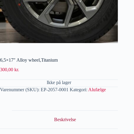
6,5×17″ Alloy wheel,Titanium
300,00
kr.
Ikke på lager
Varenummer (SKU):
EP-2057-0001
Kategori:
Alufælge
Beskrivelse