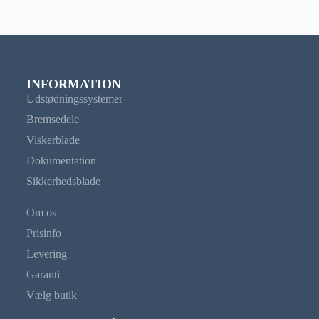
INFORMATION
Udstødningssystemer
Bremsedele
Viskerblade
Dokumentation
Sikkerhedsblade
Om os
Prisinfo
Levering
Garanti
Vælg butik