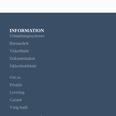
INFORMATION
Udstødningssystemer
Bremsedele
Viskerblade
Dokumentation
Sikkerhedsblade
Om os
Prisinfo
Levering
Garanti
Vælg butik