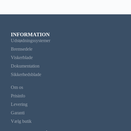
INFORMATION
Udstødningssystemer
Bremsedele
Viskerblade
Dokumentation
Sikkerhedsblade
Om os
Prisinfo
Levering
Garanti
Vælg butik