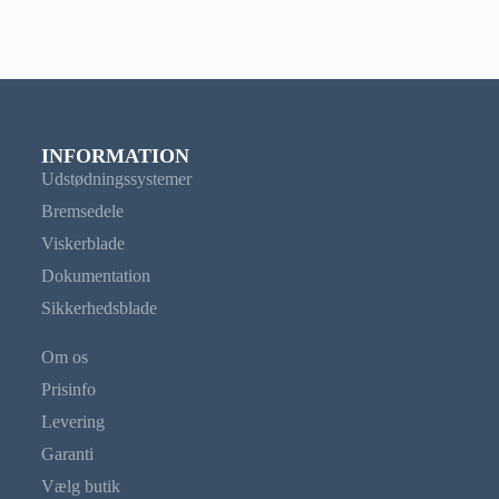
INFORMATION
Udstødningssystemer
Bremsedele
Viskerblade
Dokumentation
Sikkerhedsblade
Om os
Prisinfo
Levering
Garanti
Vælg butik