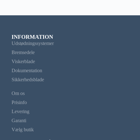
INFORMATION
Udstødningssystemer
Bremsedele
Viskerblade
Dokumentation
Sikkerhedsblade
Om os
Prisinfo
Levering
Garanti
Vælg butik