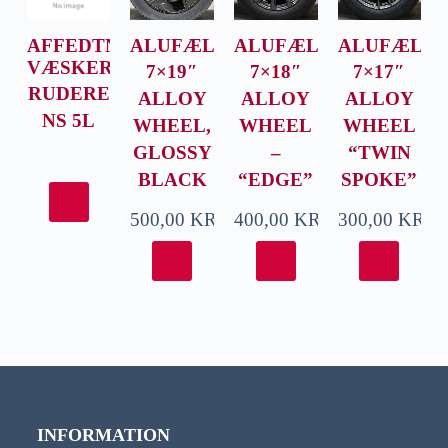
AFFEDTNING/RENS
ALUFÆLGE
,
ALUFÆLGE
ALUFÆLG
VÆSKER
7×19″
7×18″
7×17″
RUDERE
ALLOY
ALLOY
ALLOY
NS 5L
WHEEL,
WHEEL
WHEEL
GLOSSY
–
“TWIN
BLACK
“EDGE”
SPOKE”
500,00
KR.
400,00
KR.
300,00
KR.
INFORMATION