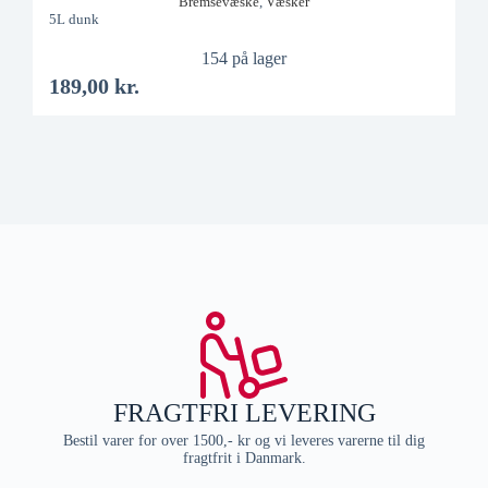
Additiver
,
Væsker
50 på lager (kan bestilles som restordre)
82,50
kr.
FRAGTFRI LEVERING
Bestil varer for over 1500,- kr og vi leveres varerne til dig
fragtfrit i Danmark.