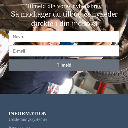
Tilmeld dig vores nyhedsbrev
Så modtager du tilbud & nyheder
direkte i din indboks
Tilmeld
INFORMATION
Udstødningssystemer
Bremsedele