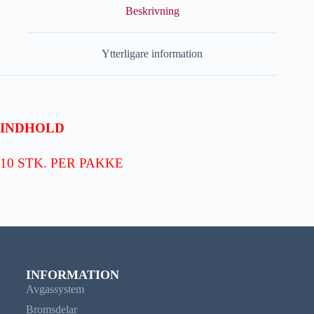
Beskrivning
Ytterligare information
INDHOLD
10 STK. PER PAKKE
INFORMATION
Avgassystem
Bromsdelar