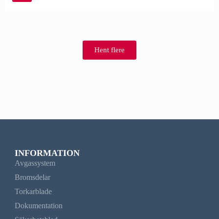
Hent flere
INFORMATION
Avgassystem
Bromsdelar
Torkarblade
Dokumentation