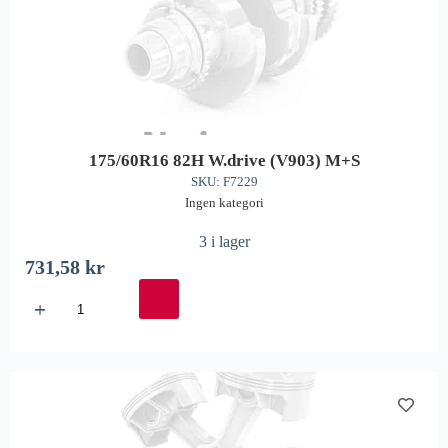
175/60R16 82H W.drive (V903) M+S
SKU: F7229
Ingen kategori
3 i lager
731,58
kr