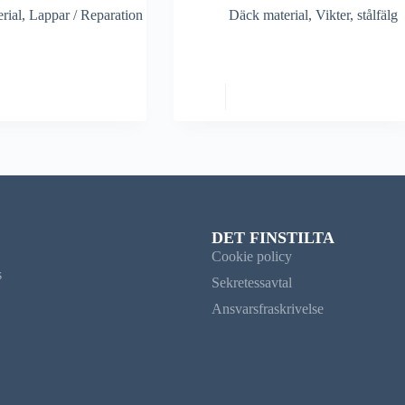
rial
,
Lappar / Reparation
Däck material
,
Vikter, stålfälg
DET FINSTILTA
Cookie policy
s
Sekretessavtal
Ansvarsfraskrivelse