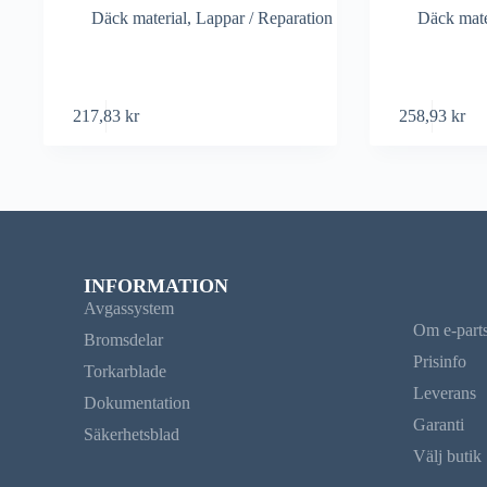
Däck material
,
Lappar / Reparation
Däck mate
217,83
kr
258,93
kr
INFORMATION
Avgassystem
Om e-part
Bromsdelar
Prisinfo
Torkarblade
Leverans
Dokumentation
Garanti
Säkerhetsblad
Välj butik