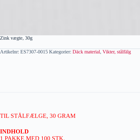
Zink vægte, 30g
Artikelnr:
ES7307-0015
Kategorier:
Däck material
,
Vikter, stålfälg
TIL STÅLFÆLGE, 30 GRAM
INDHOLD
1 PAKKE MED 100 STK.