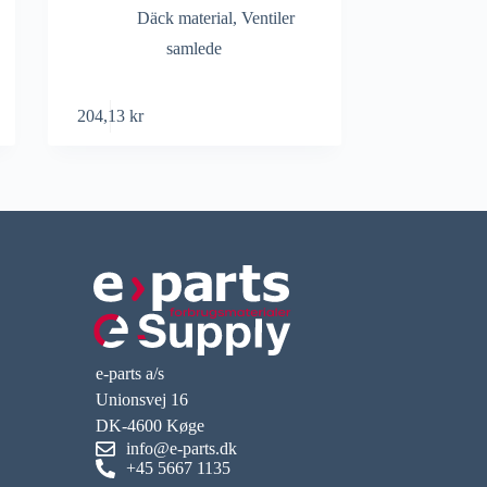
Däck material
,
Ventiler
samlede
204,13
kr
e-parts a/s
Unionsvej 16
DK-4600 Køge
info@e-parts.dk
+45 5667 1135