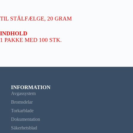
TIL STÅLFÆLGE, 20 GRAM
INDHOLD
1 PAKKE MED 100 STK.
INFORMATION
Avgassystem
Bromsdelar
Torkarblade
Dokumentation
Säkerhetsblad