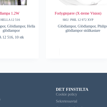
dlampa 1.2W
Forlygtepære (X-treme Vision)
 HELLA 12 516
SKU: PHIL 12 972 XVP
por
,
Glödlampor
,
Hella
Glödlampor
,
Glödlampor
,
Philip
glödlampor
glödlampor strålkastare
12 516, 10 stk
DET FINSTILTA
Cookie policy
s
Sekretessavtal