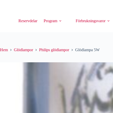
Reservdelar
Program
Förbrukningsvaror
Hem
Glödlampor
Philips glödlampor
Glödlampa 5W