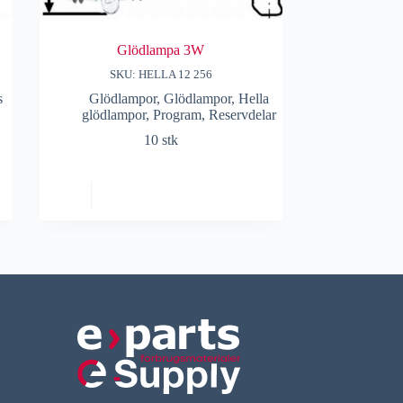
Glödlampa 3W
SKU: HELLA 12 256
s
Glödlampor
,
Glödlampor
,
Hella
glödlampor
,
Program
,
Reservdelar
10 stk