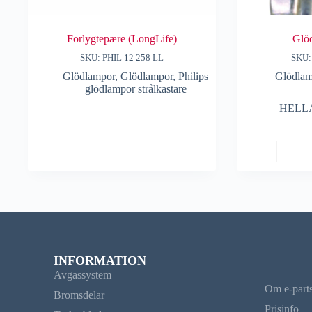
Forlygtepære (LongLife)
Glö
SKU: PHIL 12 258 LL
SKU:
Glödlampor
,
Glödlampor
,
Philips
Glödlam
glödlampor strålkastare
HELLA 
INFORMATION
Avgassystem
Om e-part
Bromsdelar
Prisinfo