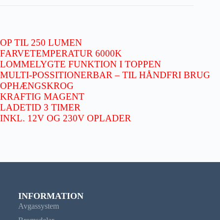
OP TIL 250 LUMEN
FARVETEMPERATUR 6000K
LOMMELYGTE FUNKTION I TOPPEN
MULTI-POSSITIONERBAR – TIL HÅNDFRI BRUG
OPHÆNGSKROG
KRAFTIG MAGENT
LADETID 3 TIMER
INKL. 12V OG 230V OPLADER
INFORMATION
Avgassystem