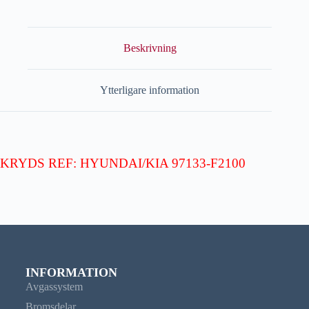
Beskrivning
Ytterligare information
KRYDS REF: HYUNDAI/KIA 97133-F2100
INFORMATION
Avgassystem
Bromsdelar