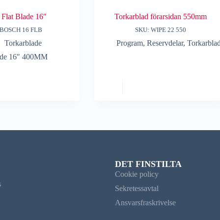
Flat Blade 16″
Torkarblad förarsidan 550mm
 BOSCH 16 FLB
SKU: WIPE 22 550
Torkarblade
Program
,
Reservdelar
,
Torkarbla
lade 16″ 400MM
DET FINSTILTA
Cookie policy
s
Sekretessavtal
Ansvarsfraskrivelse