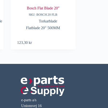
Bosch Flat Blade 20″
SKU: BOSCH 20 FLB
de
Torkarblade
Flatblade 20″ 500MM
123,30
kr
e-parts a/s
Unionsvej 16