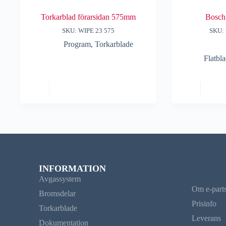
Torkarblad förarsidan 575mm
Bosch 
SKU: WIPE 23 575
SKU:
Program
,
Torkarblade
Flatb
INFORMATION
Avgassystem
Om e-part
Bromsdelar
Prisinfo
Torkarblade
Leverans
Dokumentation