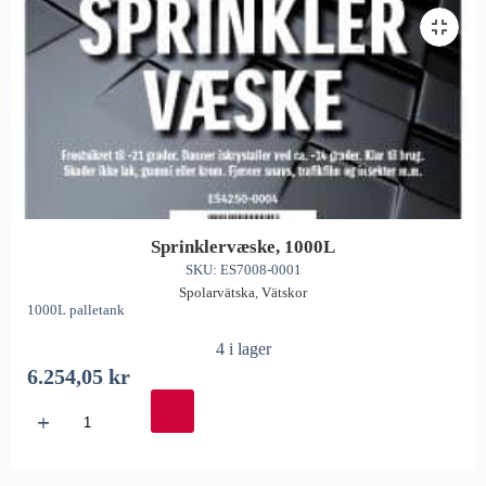
Sprinklervæske, 1000L
SKU: ES7008-0001
Spolarvätska
,
Vätskor
1000L palletank
4 i lager
6.254,05
kr