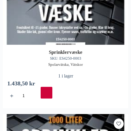
Sprinklervæske
SKU: ES4250-0003
Spolarvätska
,
Vätskor
1 i lager
1.438,50
kr