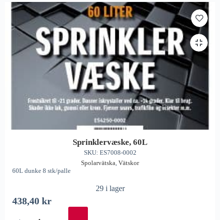
Sprinklervæske, 60L
SKU: ES7008-0002
Spolarvätska
,
Vätskor
60L dunke 8 stk/palle
29 i lager
438,40
kr