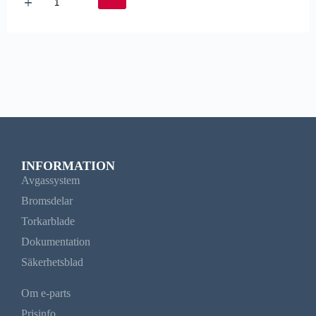
INFORMATION
Avgassystem
Bromsdelar
Torkarblade
Dokumentation
Säkerhetsblad
Om e-parts
Prisinfo