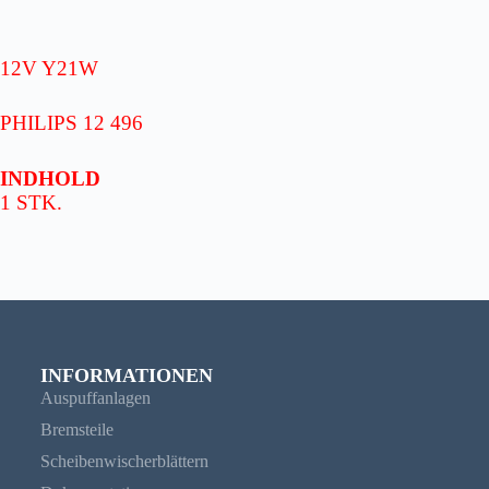
12V Y21W
PHILIPS 12 496
INDHOLD
1 STK.
INFORMATIONEN
Auspuffanlagen
Bremsteile
Scheibenwischerblättern