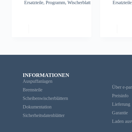
Ersatzteile
,
Programm
,
Wischerblatt
Ersatzteile
INFORMATIONEN
Auspuffanlagen
Über e-par
Bremsteile
Preisinfo
Scheibenwischerblättern
Lieferung
Dokumentation
Garantie
Sicherheitsdatenblätter
Laden aus