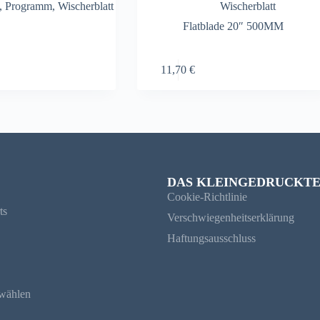
,
Programm
,
Wischerblatt
Wischerblatt
Flatblade 20″ 500MM
11,70
€
DAS KLEINGEDRUCKT
Cookie-Richtlinie
ts
Verschwiegenheitserklärung
Haftungsausschluss
wählen