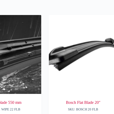
blade 550 mm
Bosch Flat Blade 20″
: WIPE 22 FLB
SKU: BOSCH 20 FLB